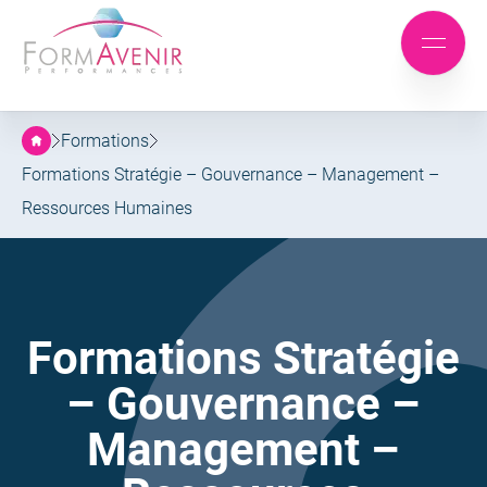
Formavenir
-
Aller
Aller
Performances
Mobile
au
au
menu
menu
contenu
principal
Formations
Formations Stratégie – Gouvernance – Management –
Ressources Humaines
Formations Stratégie
– Gouvernance –
Management –