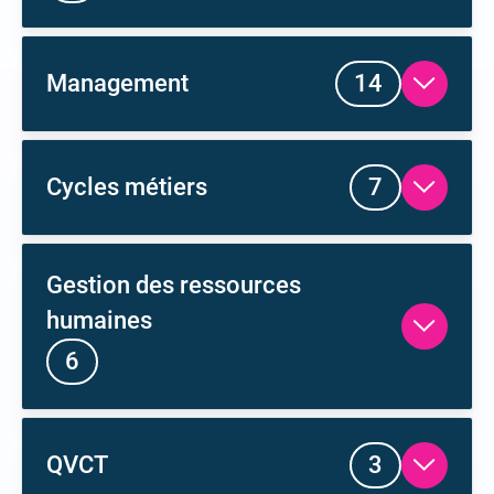
formations
les
Ouvrir
Management
14
formations
les
Ouvrir
Cycles métiers
7
formations
Gestion des ressources
les
humaines
Ouvrir
6
formations
les
Ouvrir
QVCT
3