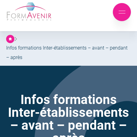
Formavenir
-
Aller
Aller
Performances
Mobile
au
au
menu
menu
contenu
principal
Infos formations Inter-établissements – avant – pendant
– après
Infos formations
Inter-établissements
– avant – pendant –