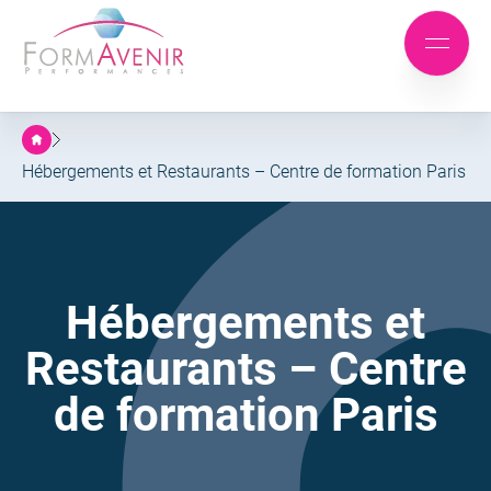
Formavenir
-
Aller
Aller
Performances
Mobile
au
au
menu
menu
contenu
principal
Hébergements et Restaurants – Centre de formation Paris
Hébergements et
Restaurants – Centre
de formation Paris