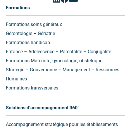
(ouvrir
(ouvrir
(ouvrir
vers
vers
vers
Formations
un
un
un
nouvel
nouvel
nouvel
onglet)
onglet)
onglet)
Formations soins généraux
Gérontologie – Gériatrie
Formations handicap
Enfance – Adolescence – Parentalité – Conjugalité
Formations Maternité, gynécologie, obstétrique
Stratégie – Gouvernance – Management – Ressources
Humaines
Formations transversales
Solutions d’accompagnement 360°
Accompagnement stratégique pour les établissements