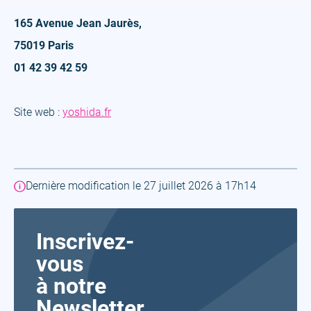
165 Avenue Jean Jaurès,
75019 Paris
01 42 39 42 59
(open
Site web :
yoshida.fr
a
new
tab)
Dernière modification le 27 juillet 2026 à 17h14
Inscrivez-
vous
à notre
Newsletter