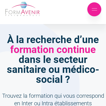
Formavenir
-
Aller
Aller
Performances
Mobile
au
au
menu
menu
contenu
principal
À la recherche d’une
formation
continue
dans le secteur
sanitaire ou médico-
social ?
Trouvez la formation qui vous correspond
en Inter ou Intra établissements