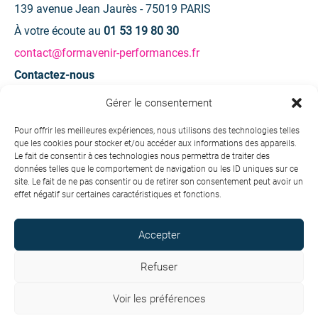
139 avenue Jean Jaurès - 75019 PARIS
À votre écoute au
01 53 19 80 30
contact@formavenir-performances.fr
Contactez-nous
Gérer le consentement
Une question ? Une demande d’information ?
Pour offrir les meilleures expériences, nous utilisons des technologies telles
que les cookies pour stocker et/ou accéder aux informations des appareils.
Contactez-nous
Le fait de consentir à ces technologies nous permettra de traiter des
données telles que le comportement de navigation ou les ID uniques sur ce
site. Le fait de ne pas consentir ou de retirer son consentement peut avoir un
effet négatif sur certaines caractéristiques et fonctions.
Accepter
Copyright © 2026 Formavenir - Performances. Tous droits
réservés.
Refuser
Conditions générales de vente
Voir les préférences
Charte de protection des données personnelles