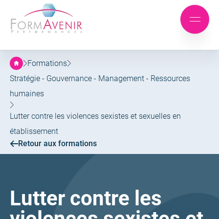
Formavenir
-
Aller
Aller
Performances
Mobile
au
au
menu
menu
contenu
principal
Formations
Stratégie - Gouvernance - Management - Ressources
humaines
Lutter contre les violences sexistes et sexuelles en
établissement
Retour aux formations
Lutter contre les
violences sexistes et