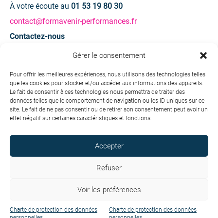
À votre écoute au
01 53 19 80 30
contact@formavenir-performances.fr
Contactez-nous
Gérer le consentement
Une question ? Une demande d’information ?
Pour offrir les meilleures expériences, nous utilisons des technologies telles
que les cookies pour stocker et/ou accéder aux informations des appareils.
Contactez-nous
Le fait de consentir à ces technologies nous permettra de traiter des
données telles que le comportement de navigation ou les ID uniques sur ce
site. Le fait de ne pas consentir ou de retirer son consentement peut avoir un
effet négatif sur certaines caractéristiques et fonctions.
Accepter
Copyright © 2026 Formavenir - Performances. Tous droits
réservés.
Refuser
Conditions générales de vente
Voir les préférences
Charte de protection des données personnelles
Mentions légales
Charte de protection des données
Charte de protection des données
personnelles
personnelles