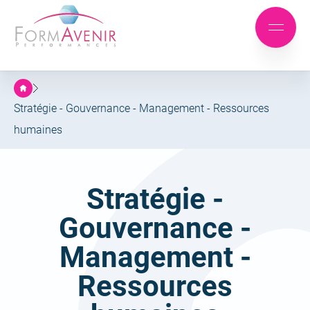
Formavenir
-
Aller
Aller
Performances
Mobile
au
au
menu
menu
contenu
principal
Stratégie - Gouvernance - Management - Ressources
humaines
Famille :
Stratégie -
Gouvernance -
Management -
Ressources