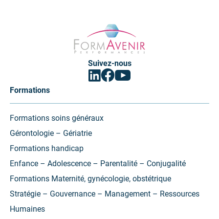
Formavenir
-
Performances
Suivez-nous
Facebook
Linkedin
Youtube
(ouvrir
(ouvrir
(ouvrir
vers
vers
vers
Formations
un
un
un
nouvel
nouvel
nouvel
onglet)
onglet)
onglet)
Formations soins généraux
Gérontologie – Gériatrie
Formations handicap
Enfance – Adolescence – Parentalité – Conjugalité
Formations Maternité, gynécologie, obstétrique
Stratégie – Gouvernance – Management – Ressources
Humaines