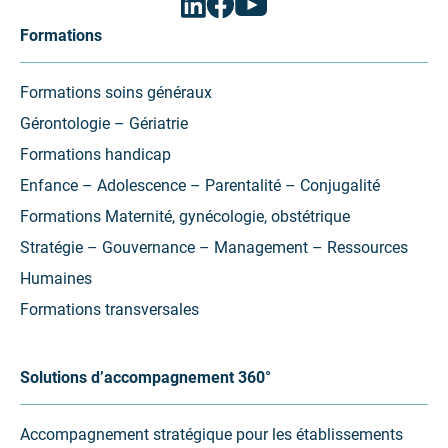
(ouvrir
(ouvrir
(ouvrir
vers
vers
vers
Formations
un
un
un
nouvel
nouvel
nouvel
onglet)
onglet)
onglet)
Formations soins généraux
Gérontologie – Gériatrie
Formations handicap
Enfance – Adolescence – Parentalité – Conjugalité
Formations Maternité, gynécologie, obstétrique
Stratégie – Gouvernance – Management – Ressources
Humaines
Formations transversales
Solutions d’accompagnement 360°
Accompagnement stratégique pour les établissements