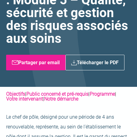
sécurité et gestion
des risques associés
aux soins
Partager par email
Télécharger le PDF
Objectifs
|
Public concerné et pré-requis
|
Programme
|
Votre intervenant
|
Notre démarche
Le chef de pôle, désigné pour une période de 4 ans
renouvelable, représente, au sein de l’établissement le
pôle dont il assume la gestion. Il est le garant du respect