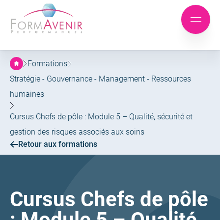
Formavenir
-
Aller
Aller
Performances
Mobile
au
au
menu
menu
contenu
principal
Formations
Stratégie - Gouvernance - Management - Ressources
humaines
Cursus Chefs de pôle : Module 5 – Qualité, sécurité et
gestion des risques associés aux soins
Retour aux formations
Cursus Chefs de pôle
: Module 5 – Qualité,