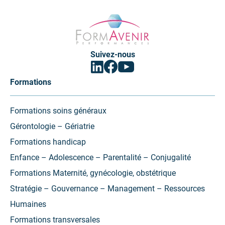
Formavenir
-
Performances
Suivez-nous
Facebook
Linkedin
Youtube
(ouvrir
(ouvrir
(ouvrir
vers
vers
vers
Formations
un
un
un
nouvel
nouvel
nouvel
onglet)
onglet)
onglet)
Formations soins généraux
Gérontologie – Gériatrie
Formations handicap
Enfance – Adolescence – Parentalité – Conjugalité
Formations Maternité, gynécologie, obstétrique
Stratégie – Gouvernance – Management – Ressources
Humaines
Formations transversales