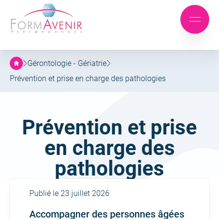
Formavenir
-
Aller
Aller
Performances
Mobile
au
au
menu
menu
contenu
principal
Gérontologie - Gériatrie
Prévention et prise en charge des pathologies
Famille :
Prévention et prise
en charge des
pathologies
Publié le 23 juillet 2026
Accompagner des personnes âgées