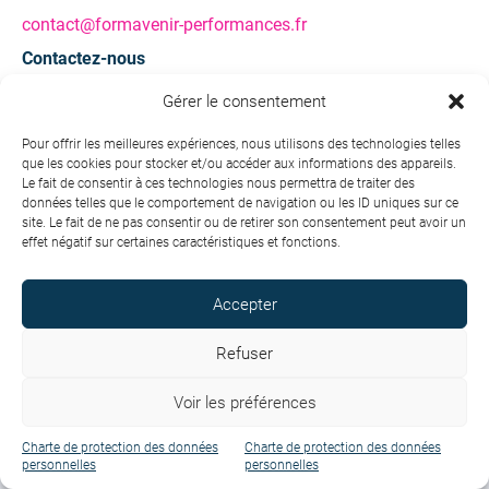
contact@formavenir-performances.fr
Contactez-nous
Gérer le consentement
Une question ? Une demande d’information ?
Pour offrir les meilleures expériences, nous utilisons des technologies telles
que les cookies pour stocker et/ou accéder aux informations des appareils.
Contactez-nous
Le fait de consentir à ces technologies nous permettra de traiter des
données telles que le comportement de navigation ou les ID uniques sur ce
site. Le fait de ne pas consentir ou de retirer son consentement peut avoir un
effet négatif sur certaines caractéristiques et fonctions.
Accepter
Copyright © 2026 Formavenir - Performances. Tous droits
réservés.
Refuser
Conditions générales de vente
Voir les préférences
Charte de protection des données personnelles
Mentions légales
Charte de protection des données
Charte de protection des données
personnelles
personnelles