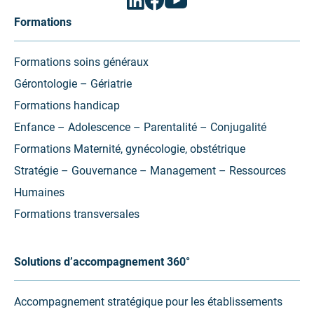
(ouvrir
(ouvrir
(ouvrir
vers
vers
vers
Formations
un
un
un
nouvel
nouvel
nouvel
onglet)
onglet)
onglet)
Formations soins généraux
Gérontologie – Gériatrie
Formations handicap
Enfance – Adolescence – Parentalité – Conjugalité
Formations Maternité, gynécologie, obstétrique
Stratégie – Gouvernance – Management – Ressources
Humaines
Formations transversales
Solutions d’accompagnement 360°
Accompagnement stratégique pour les établissements