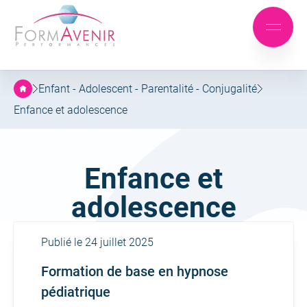
Formavenir
-
Aller
Aller
Performances
Mobile
au
au
menu
menu
contenu
principal
Enfant - Adolescent - Parentalité - Conjugalité
Enfance et adolescence
Famille :
Enfance et
adolescence
Publié le 24 juillet 2025
Formation de base en hypnose
pédiatrique