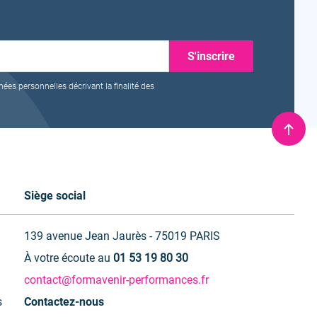
nées personnelles décrivant la finalité des
Remo
en
haut
Siège social
139 avenue Jean Jaurès - 75019 PARIS
À votre écoute au
01 53 19 80 30
contact@formavenir-performances.fr
s
Contactez-nous