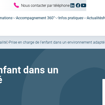
Linkedin
Facebook
Youtube
Nous contacter par téléphone
(ouvrir
(ouvrir
(ouvrir
vers
vers
vers
un
un
un
mations
Accompagnement 360°
Infos pratiques
Actualités
N
nouvel
nouvel
nouvel
onglet)
onglet)
onglet)
alité
Prise en charge de l’enfant dans un environnement adapté
enfant dans un
é