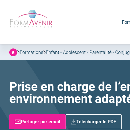
Formavenir
Aller
Aller
-
au
au
Performances
menu
contenu
For
principal
Formations
Enfant - Adolescent - Parentalité - Conjug
Prise en charge de l’
environnement adapt
Partager par email
Télécharger le PDF