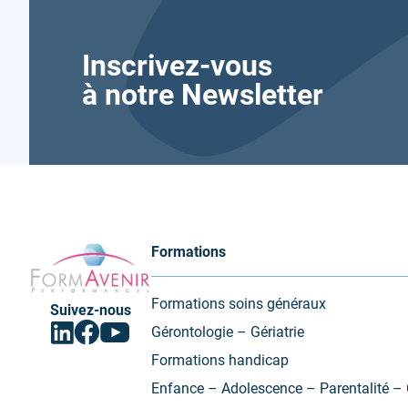
Inscrivez-vous
à notre Newsletter
Formavenir
Formations
-
Performances
Formations soins généraux
Suivez-nous
Facebook
Linkedin
Youtube
Gérontologie – Gériatrie
(ouvrir
(ouvrir
(ouvrir
vers
vers
vers
Formations handicap
un
un
un
nouvel
nouvel
nouvel
Enfance – Adolescence – Parentalité – 
onglet)
onglet)
onglet)