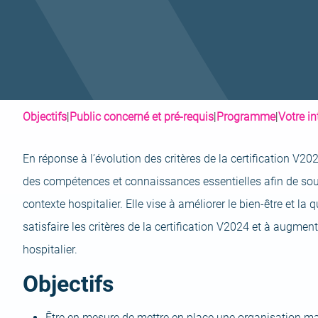
Objectifs
|
Public concerné et pré-requis
|
Programme
|
Votre i
En réponse à l’évolution des critères de la certification V2
des compétences et connaissances essentielles afin de sout
contexte hospitalier. Elle vise à améliorer le bien-être et la 
satisfaire les critères de la certification V2024 et à aug
hospitalier.
Objectifs
Être en mesure de mettre en place une organisation matér