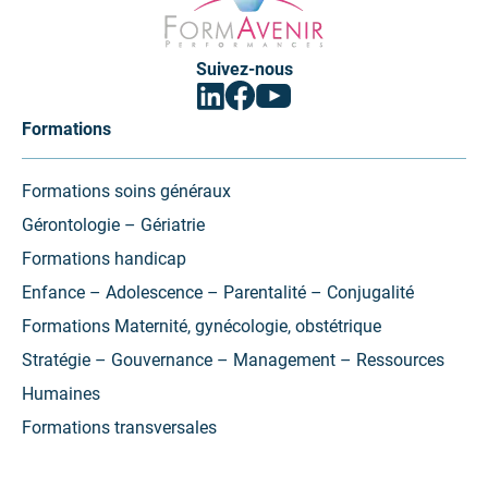
Performances
Suivez-nous
Facebook
Linkedin
Youtube
(ouvrir
(ouvrir
(ouvrir
vers
vers
vers
Formations
un
un
un
nouvel
nouvel
nouvel
onglet)
onglet)
onglet)
Formations soins généraux
Gérontologie – Gériatrie
Formations handicap
Enfance – Adolescence – Parentalité – Conjugalité
Formations Maternité, gynécologie, obstétrique
Stratégie – Gouvernance – Management – Ressources
Humaines
Formations transversales