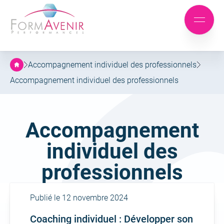
Formavenir
-
Aller
Aller
Performances
Mobile
au
au
menu
menu
contenu
principal
Accompagnement individuel des professionnels
Accompagnement individuel des professionnels
Famille :
Accompagnement
individuel des
professionnels
Publié le 12 novembre 2024
Coaching individuel : Développer son