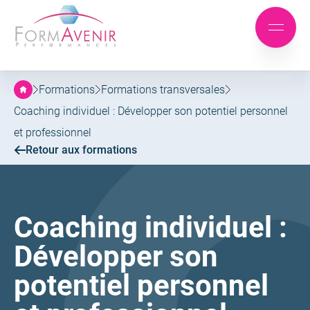
Formavenir
-
Aller
Aller
Performances
Mobile
au
au
menu
menu
contenu
principal
Formations
Formations transversales
Coaching individuel : Développer son potentiel personnel
et professionnel
Retour aux formations
Coaching individuel :
Développer son
potentiel personnel