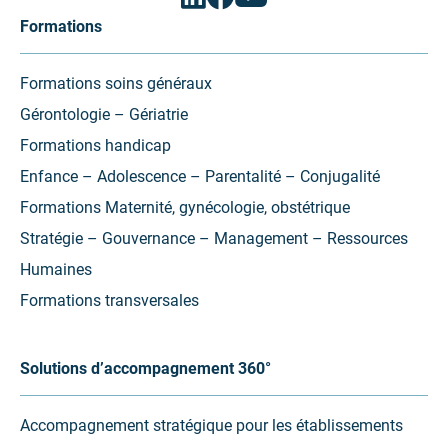
(ouvrir
(ouvrir
(ouvrir
vers
vers
vers
Formations
un
un
un
nouvel
nouvel
nouvel
onglet)
onglet)
onglet)
Formations soins généraux
Gérontologie – Gériatrie
Formations handicap
Enfance – Adolescence – Parentalité – Conjugalité
Formations Maternité, gynécologie, obstétrique
Stratégie – Gouvernance – Management – Ressources
Humaines
Formations transversales
Solutions d’accompagnement 360°
Accompagnement stratégique pour les établissements