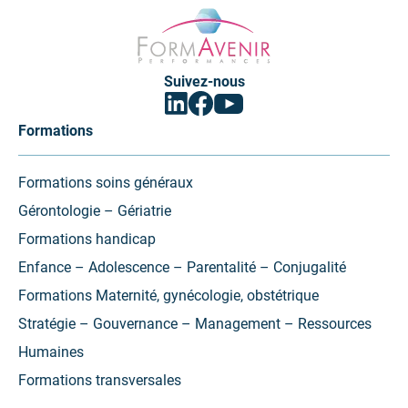
Formavenir
-
Performances
Suivez-nous
Facebook
Linkedin
Youtube
(ouvrir
(ouvrir
(ouvrir
vers
vers
vers
Formations
un
un
un
nouvel
nouvel
nouvel
onglet)
onglet)
onglet)
Formations soins généraux
Gérontologie – Gériatrie
Formations handicap
Enfance – Adolescence – Parentalité – Conjugalité
Formations Maternité, gynécologie, obstétrique
Stratégie – Gouvernance – Management – Ressources
Humaines
Formations transversales