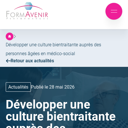
Formavenir
-
Aller
Aller
Performances
Mobile
au
au
menu
menu
contenu
principal
Développer une culture bientraitante auprès des
personnes âgées en médico-social
Retour aux actualités
Actualités
Publié le 28 mai 2026
Développer une
culture bientraitante