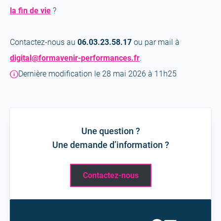
(open
la fin de vie
?
a
new
Contactez-nous au
06.03.23.58.17
ou par mail à
tab)
digital@formavenir-performances.fr
.
Dernière modification le 28 mai 2026 à 11h25
Une question ?
Une demande d’information ?
Contactez-nous