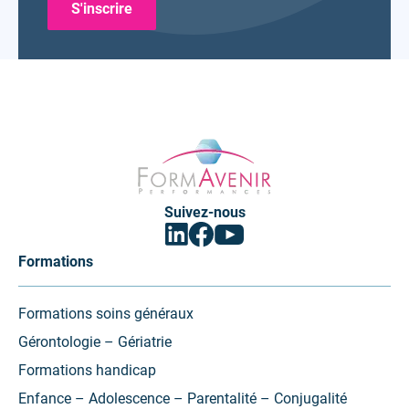
Formavenir
-
Performances
Suivez-nous
Facebook
Linkedin
Youtube
(ouvrir
(ouvrir
(ouvrir
vers
vers
vers
Formations
un
un
un
nouvel
nouvel
nouvel
onglet)
onglet)
onglet)
Formations soins généraux
Gérontologie – Gériatrie
Formations handicap
Enfance – Adolescence – Parentalité – Conjugalité