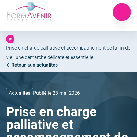
Formavenir
-
Aller
Aller
Performances
Mobile
au
au
menu
menu
contenu
principal
Prise en charge palliative et accompagnement de la fin de
vie : une démarche délicate et essentielle
Retour aux actualités
Actualités
Publié le 28 mai 2026
Prise en charge
palliative et