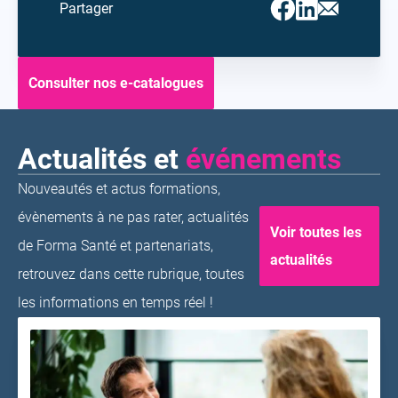
Facebook
Linkedin
Email
Partager
(ouvrir
(ouvrir
(ouvrir
vers
vers
vers
un
un
un
nouvel
nouvel
nouvel
onglet)
onglet)
onglet)
Consulter nos e-catalogues
Actualités et
événements
Nouveautés et actus formations,
évènements à ne pas rater, actualités
Voir toutes les
de Forma Santé et partenariats,
actualités
retrouvez dans cette rubrique, toutes
les informations en temps réel !