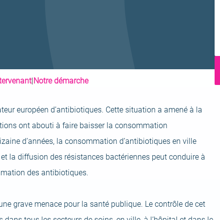
I
ntervenant
|
Notre démarche
eur européen d’antibiotiques. Cette situation a amené à la
tions ont abouti à faire baisser la consommation
 dizaine d’années, la consommation d’antibiotiques en ville
n et la diffusion des résistances bactériennes peut conduire à
mmation des antibiotiques.
 une grave menace pour la santé publique. Le contrôle de cet
s tous les secteurs de soins, en ville, à l’hôpital et dans le