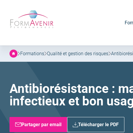
Formavenir
Aller
Aller
-
au
au
Performances
menu
contenu
For
principal
Formations
Qualité et gestion des risques
Antibiorés
Antibiorésistance : ma
infectieux et bon usa
Partager par email
Télécharger le PDF