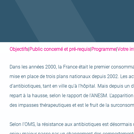
Objectifs
|
Public concerné et pré-requis
|
Programme
|
Votre i
Dans les années 2000, la France était le premier consommat
mise en place de trois plans nationaux depuis 2002. Les ac
d’antibiotiques, tant en ville qu’à l’hôpital. Mais depuis un
repart à la hausse, selon le rapport de l’ANESM. L’apparitio
des impasses thérapeutiques et est le fruit de la surconso
Selon l’OMS, la résistance aux antibiotiques est désormais
enjeu majeur passe par un changement des comportements dan