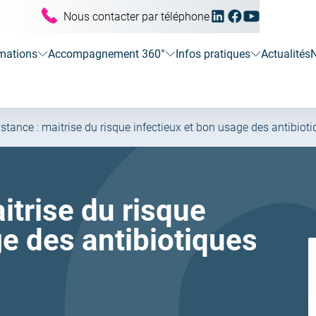
Linkedin
Facebook
Youtube
Nous contacter par téléphone
(ouvrir
(ouvrir
(ouvrir
vers
vers
vers
un
un
un
mations
Accompagnement 360°
Infos pratiques
Actualités
N
nouvel
nouvel
nouvel
onglet)
onglet)
onglet)
istance : maitrise du risque infectieux et bon usage des antibiot
itrise du risque
ge des antibiotiques