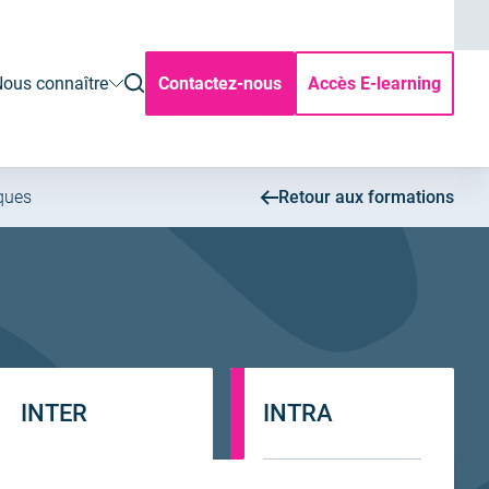
ouvrir
ous connaître
Contactez-nous
Accès E-learning
la
rechercher
iques
Retour aux formations
INTER
INTRA