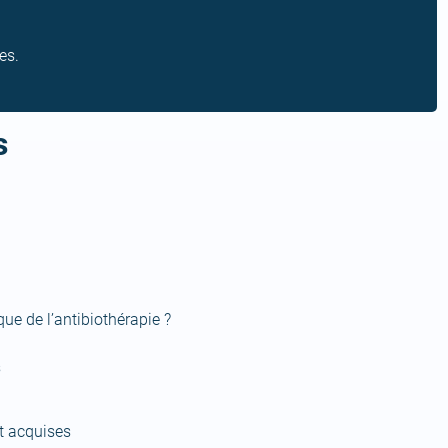
es.
s
que de l’antibiothérapie ?
s
t acquises