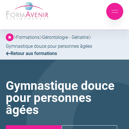
Formavenir
-
Aller
Aller
Performances
Mobile
au
au
menu
menu
contenu
principal
Formations
Gérontologie - Gériatrie
Gymnastique douce pour personnes âgées
Retour aux formations
Gymnastique douce
pour personnes
âgées