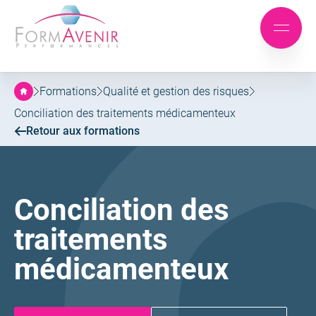
Formavenir
-
Aller
Aller
Performances
Mobile
au
au
menu
menu
contenu
principal
Formations
Qualité et gestion des risques
Conciliation des traitements médicamenteux
Retour aux formations
Conciliation des
traitements
médicamenteux