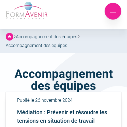
Formavenir
-
Aller
Aller
Performances
Mobile
au
au
menu
menu
contenu
principal
Accompagnement des équipes
Accompagnement des équipes
Famille :
Accompagnement
des équipes
Publié le 26 novembre 2024
Médiation : Prévenir et résoudre les
tensions en situation de travail