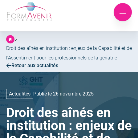
Formavenir
-
Aller
Aller
Performances
Mobile
au
au
menu
menu
contenu
principal
Droit des aînés en institution : enjeux de la Capabilité et de
l’Assentiment pour les professionnels de la gériatrie
Retour aux actualités
Actualités
Publié le 26 novembre 2025
Droit des aînés en
institution : enjeux de