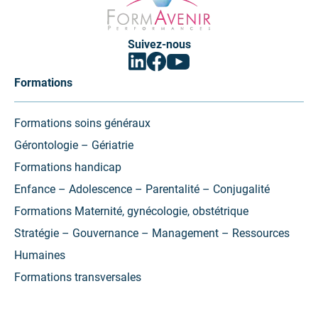
Performances
Suivez-nous
Facebook
Linkedin
Youtube
(ouvrir
(ouvrir
(ouvrir
vers
vers
vers
Formations
un
un
un
nouvel
nouvel
nouvel
onglet)
onglet)
onglet)
Formations soins généraux
Gérontologie – Gériatrie
Formations handicap
Enfance – Adolescence – Parentalité – Conjugalité
Formations Maternité, gynécologie, obstétrique
Stratégie – Gouvernance – Management – Ressources
Humaines
Formations transversales