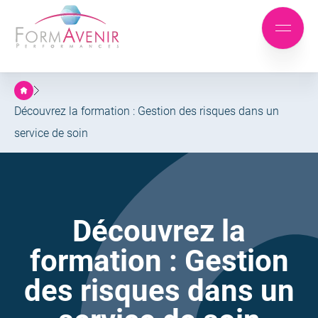
Formavenir
-
Aller
Aller
Performances
Mobile
au
au
menu
menu
contenu
principal
Découvrez la formation : Gestion des risques dans un
service de soin
Découvrez la
formation : Gestion
des risques dans un