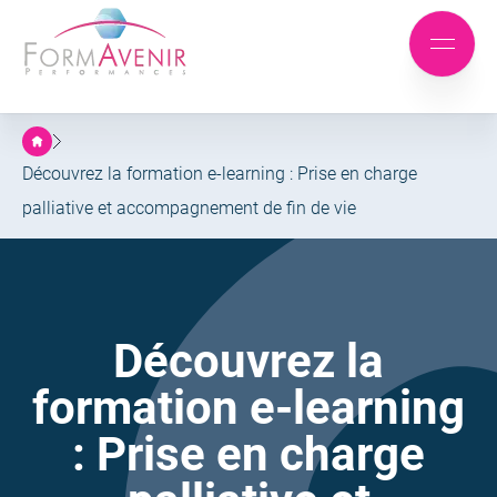
Formavenir
-
Aller
Aller
Performances
Mobile
au
au
menu
menu
contenu
principal
Découvrez la formation e-learning : Prise en charge
palliative et accompagnement de fin de vie
Découvrez la
formation e-learning
: Prise en charge