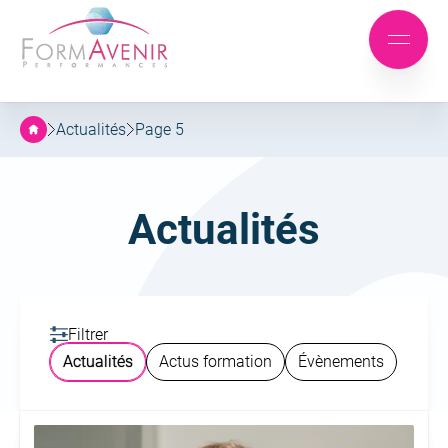
Formavenir
-
Aller
Aller
Performances
Mobile
au
au
menu
menu
contenu
principal
Actualités
Page 5
Catégorie :
Actualités
Filtrer
Actualités
Actus formation
Évènements