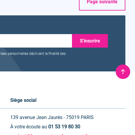
Page suivante
nées personnelles décrivant la finalité des
Remo
en
haut
Siège social
139 avenue Jean Jaurès - 75019 PARIS
À votre écoute au
01 53 19 80 30