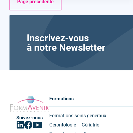
Page précédente
Inscrivez-vous
à notre Newsletter
Formavenir
Formations
-
Performances
Formations soins généraux
Suivez-nous
Facebook
Linkedin
Youtube
Gérontologie – Gériatrie
(ouvrir
(ouvrir
(ouvrir
vers
vers
vers