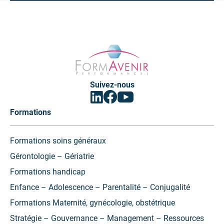
Formavenir
-
Performances
Suivez-nous
Facebook
Linkedin
Youtube
(ouvrir
(ouvrir
(ouvrir
vers
vers
vers
Formations
un
un
un
nouvel
nouvel
nouvel
onglet)
onglet)
onglet)
Formations soins généraux
Gérontologie – Gériatrie
Formations handicap
Enfance – Adolescence – Parentalité – Conjugalité
Formations Maternité, gynécologie, obstétrique
Stratégie – Gouvernance – Management – Ressources