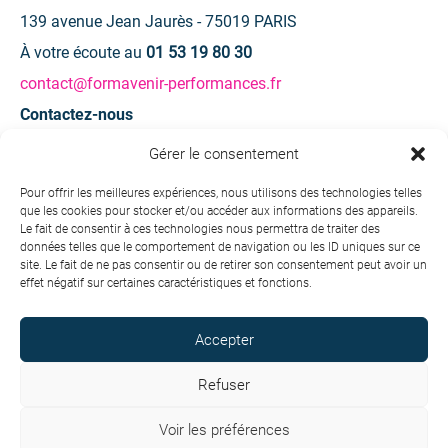
139 avenue Jean Jaurès - 75019 PARIS
À votre écoute au
01 53 19 80 30
contact@formavenir-performances.fr
Contactez-nous
Gérer le consentement
Une question ? Une demande d’information ?
Pour offrir les meilleures expériences, nous utilisons des technologies telles
que les cookies pour stocker et/ou accéder aux informations des appareils.
Contactez-nous
Le fait de consentir à ces technologies nous permettra de traiter des
données telles que le comportement de navigation ou les ID uniques sur ce
site. Le fait de ne pas consentir ou de retirer son consentement peut avoir un
effet négatif sur certaines caractéristiques et fonctions.
Accepter
Copyright © 2026 Formavenir - Performances. Tous droits
réservés.
Refuser
Conditions générales de vente
Voir les préférences
Charte de protection des données personnelles