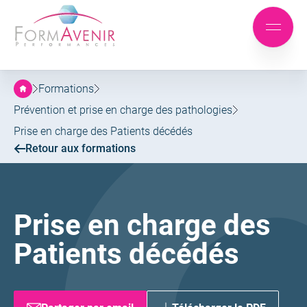
Formavenir
-
Aller
Aller
Performances
Mobile
au
au
menu
menu
contenu
principal
Formations
Prévention et prise en charge des pathologies
Prise en charge des Patients décédés
Retour aux formations
Prise en charge des
Patients décédés