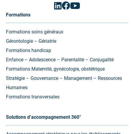
Facebook
Linkedin
Youtube
(ouvrir
(ouvrir
(ouvrir
vers
vers
vers
Formations
un
un
un
nouvel
nouvel
nouvel
onglet)
onglet)
onglet)
Formations soins généraux
Gérontologie – Gériatrie
Formations handicap
Enfance – Adolescence – Parentalité – Conjugalité
Formations Maternité, gynécologie, obstétrique
Stratégie – Gouvernance – Management – Ressources
Humaines
Formations transversales
Solutions d’accompagnement 360°