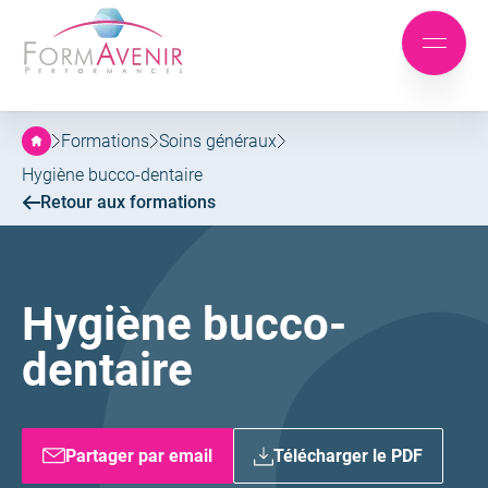
Formavenir
-
Aller
Aller
Performances
Mobile
au
au
menu
menu
contenu
principal
Formations
Soins généraux
Hygiène bucco-dentaire
Retour aux formations
Hygiène bucco-
dentaire
Partager par email
Télécharger le PDF