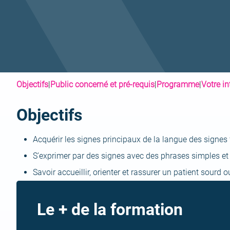
Objectifs
|
Public concerné et pré-requis
|
Programme
|
Votre i
Objectifs
Acquérir les signes principaux de la langue des signes
S’exprimer par des signes avec des phrases simples et 
Savoir accueillir, orienter et rassurer un patient sourd
Le + de la formation