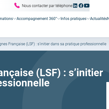
Linkedin
Facebook
Youtube
Nous contacter par téléphone
(ouvrir
(ouvrir
(ouvrir
vers
vers
vers
un
un
un
mations
Accompagnement 360°
Infos pratiques
Actualités
N
nouvel
nouvel
nouvel
onglet)
onglet)
onglet)
nes Française (LSF) : s’initier dans sa pratique professionnelle
çaise (LSF) : s’initier
essionnelle