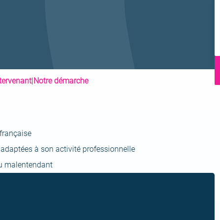
I
ntervenant
|
Notre démarche
 française
adaptées à son activité professionnelle
 ou malentendant