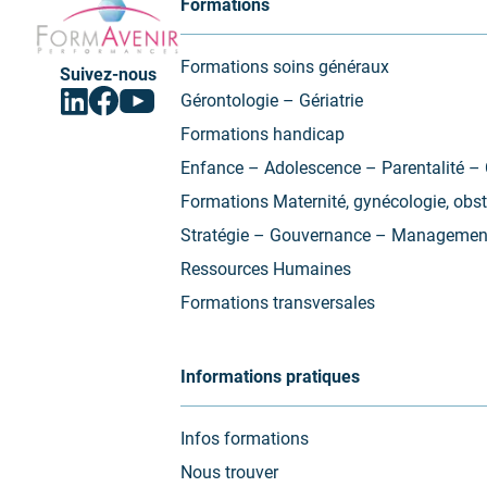
Formations
-
Performances
Formations soins généraux
Suivez-nous
Facebook
Linkedin
Youtube
Gérontologie – Gériatrie
(ouvrir
(ouvrir
(ouvrir
vers
vers
vers
Formations handicap
un
un
un
nouvel
nouvel
nouvel
Enfance – Adolescence – Parentalité – 
onglet)
onglet)
onglet)
Formations Maternité, gynécologie, obst
Stratégie – Gouvernance – Managemen
Ressources Humaines
Formations transversales
Informations pratiques
Infos formations
Nous trouver