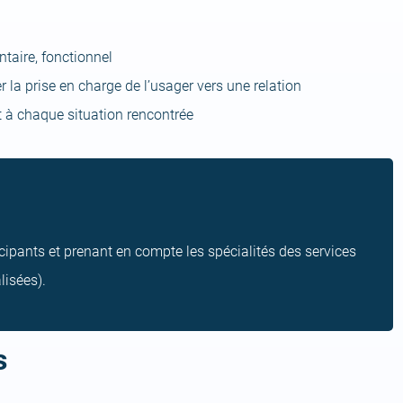
entaire, fonctionnel
r la prise en charge de l’usager vers une relation
t à chaque situation rencontrée
icipants et prenant en compte les spécialités des services
lisées).
s