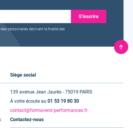
nées personnelles décrivant la finalité des
Remo
en
haut
Siège social
139 avenue Jean Jaurès - 75019 PARIS
À votre écoute au
01 53 19 80 30
contact@formavenir-performances.fr
s
Contactez-nous