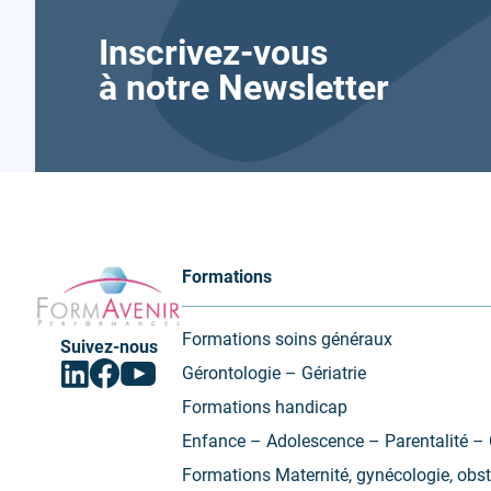
Inscrivez-vous
à notre Newsletter
Formavenir
Formations
-
Performances
Formations soins généraux
Suivez-nous
Facebook
Linkedin
Youtube
Gérontologie – Gériatrie
(ouvrir
(ouvrir
(ouvrir
vers
vers
vers
Formations handicap
un
un
un
nouvel
nouvel
nouvel
Enfance – Adolescence – Parentalité – 
onglet)
onglet)
onglet)
Formations Maternité, gynécologie, obst