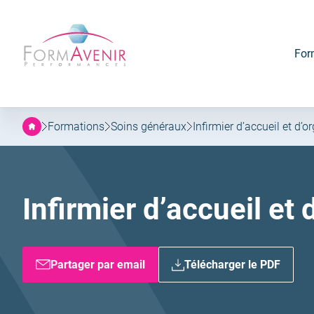
Formavenir
Aller
Aller
-
au
au
Performances
menu
contenu
For
principal
Formations
Soins généraux
Infirmier d’accueil et d’o
Infirmier d’accueil et 
Partager par email
Télécharger le PDF