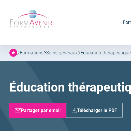
Formavenir
Aller
Aller
-
au
au
Performances
menu
contenu
For
principal
Formations
Soins généraux
Éducation thérapeutique
Éducation thérapeutiq
Partager par email
Télécharger le PDF