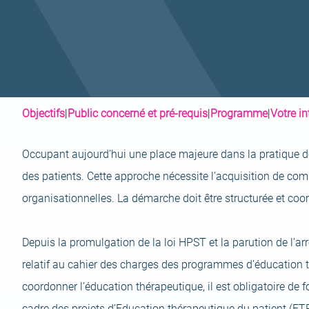
Objectifs
|
Public concerné et pré-requis
|
Programme
|
Votre i
Occupant aujourd’hui une place majeure dans la pratique de
des patients. Cette approche nécessite l’acquisition de co
organisationnelles. La démarche doit être structurée et coor
Depuis la promulgation de la loi HPST et la parution de l’arr
relatif au cahier des charges des programmes d’éducation 
coordonner l’éducation thérapeutique, il est obligatoire de 
cadre des projets d’Education thérapeutique du patient (ETP)