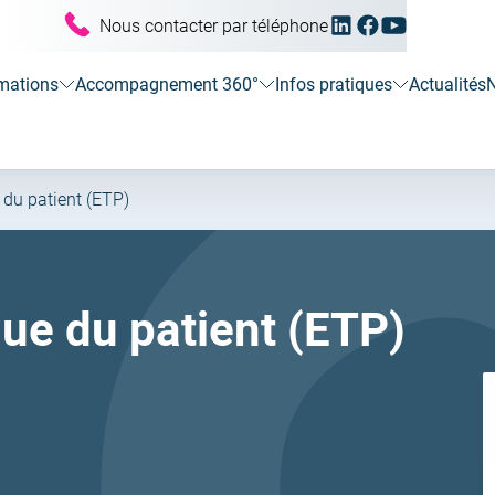
Linkedin
Facebook
Youtube
Nous contacter par téléphone
(ouvrir
(ouvrir
(ouvrir
vers
vers
vers
un
un
un
mations
Accompagnement 360°
Infos pratiques
Actualités
N
nouvel
nouvel
nouvel
onglet)
onglet)
onglet)
 du patient (ETP)
ue du patient (ETP)