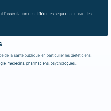
t l’assimilation des différentes séquences durant les
s
 de la santé publique, en particulier les diététiciens,
ologie, médecins, pharmaciens, psychologues…