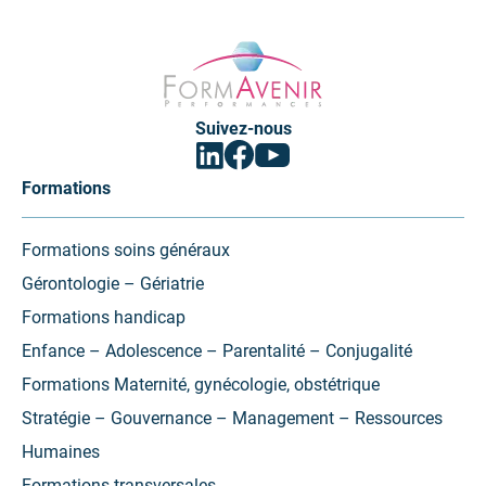
Formavenir
-
Performances
Suivez-nous
Facebook
Linkedin
Youtube
(ouvrir
(ouvrir
(ouvrir
vers
vers
vers
Formations
un
un
un
nouvel
nouvel
nouvel
onglet)
onglet)
onglet)
Formations soins généraux
Gérontologie – Gériatrie
Formations handicap
Enfance – Adolescence – Parentalité – Conjugalité
Formations Maternité, gynécologie, obstétrique
Stratégie – Gouvernance – Management – Ressources
Humaines
Formations transversales