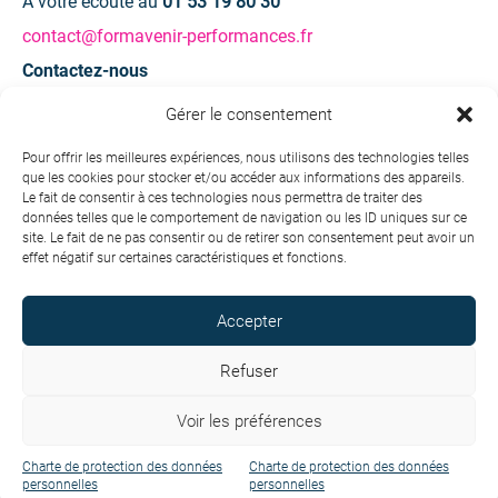
À votre écoute au
01 53 19 80 30
contact@formavenir-performances.fr
Contactez-nous
Gérer le consentement
Une question ? Une demande d’information ?
Pour offrir les meilleures expériences, nous utilisons des technologies telles
que les cookies pour stocker et/ou accéder aux informations des appareils.
Contactez-nous
Le fait de consentir à ces technologies nous permettra de traiter des
données telles que le comportement de navigation ou les ID uniques sur ce
site. Le fait de ne pas consentir ou de retirer son consentement peut avoir un
effet négatif sur certaines caractéristiques et fonctions.
Accepter
Copyright © 2026 Formavenir - Performances. Tous droits
réservés.
Refuser
Conditions générales de vente
Voir les préférences
Charte de protection des données personnelles
Mentions légales
Charte de protection des données
Charte de protection des données
personnelles
personnelles