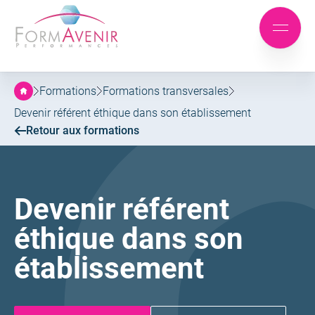
Formavenir
-
Aller
Aller
Performances
Mobile
au
au
menu
menu
contenu
principal
Formations
Formations transversales
Devenir référent éthique dans son établissement
Retour aux formations
Devenir référent
éthique dans son
établissement