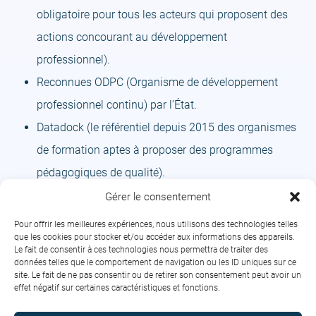
obligatoire pour tous les acteurs qui proposent des
actions concourant au développement
professionnel).
Reconnues ODPC (Organisme de développement
professionnel continu) par l’État.
Datadock (le référentiel depuis 2015 des organismes
de formation aptes à proposer des programmes
pédagogiques de qualité).
ISO 9001.
Gérer le consentement
N’hésitez pas à nous contacter pour obtenir un conseil
Pour offrir les meilleures expériences, nous utilisons des technologies telles
que les cookies pour stocker et/ou accéder aux informations des appareils.
personnalisé et découvrir notre offre de
formations
sur les
Le fait de consentir à ces technologies nous permettra de traiter des
soins infirmiers
.
données telles que le comportement de navigation ou les ID uniques sur ce
site. Le fait de ne pas consentir ou de retirer son consentement peut avoir un
Remonter
effet négatif sur certaines caractéristiques et fonctions.
en
haut