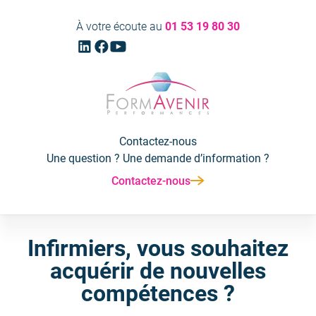
Aller
Aller
À votre écoute au
01 53 19 80 30
au
au
Linkedin
Facebook
Youtube
menu
contenu
(ouvrir
(ouvrir
(ouvrir
principal
vers
vers
vers
Formavenir
un
un
un
-
nouvel
nouvel
nouvel
Performances
onglet)
onglet)
onglet)
Contactez-nous
Une question ? Une demande d’information ?
Contactez-nous
Infirmiers, vous souhaitez
acquérir de nouvelles
compétences ?