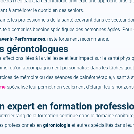
spects médicaux, la gérontologie privilégie une approche plus glo
ant à améliorer le quotidien des seniors.
maine, les professionnels de la santé œuvrant dans ce secteur d
cité à cerner les besoins spécifiques des personnes âgées. Pour 
avenir-Performances
, reste fortement recommandé.
es gérontologues
affections liées à la vieillesse et leur impact sur la santé phys
e, ainsi qu’un accompagnement personnalisé dans les tâches quot
exercices de mémoire ou des séances de balnéothérapie, visant à s
sme
spécialisé leur permet non seulement d’élargir leurs horizon
 expert en formation professio
emier rang de la formation continue dans le domaine sanitaire, 
s professionnels en
gérontologie
et autres spécialités dans le