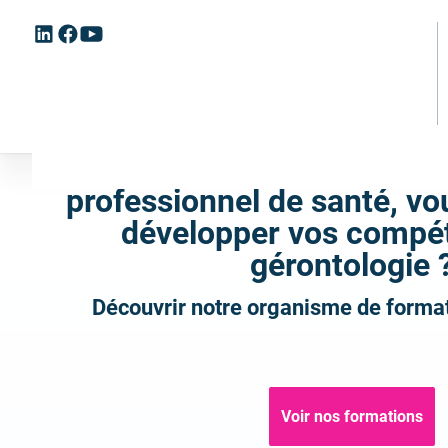
Linkedin
Facebook
Youtube
Aller
Aller
(ouvrir
(ouvrir
(ouvrir
au
au
vers
vers
vers
menu
contenu
un
un
un
principal
nouvel
nouvel
nouvel
onglet)
onglet)
onglet)
professionnel de santé, vo
développer vos compé
gérontologie 
Découvrir notre organisme de forma
Voir nos formations