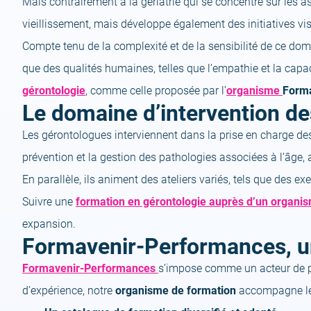
Mais contrairement à la gériatrie qui se concentre sur les a
vieillissement, mais développe également des initiatives vis
Compte tenu de la complexité et de la sensibilité de ce do
que des qualités humaines, telles que l’empathie et la capa
gérontologie
, comme celle proposée par l’
organisme
Form
Le domaine d’intervention d
Les gérontologues interviennent dans la prise en charge des 
prévention et la gestion des pathologies associées à l’âg
En parallèle, ils animent des ateliers variés, tels que des 
Suivre une
formation en gérontologie auprès d’un organi
expansion.
Formavenir-Performances, un
Formavenir-Performances
s’impose comme un acteur de pr
d’expérience, notre
organisme de formation
accompagne le