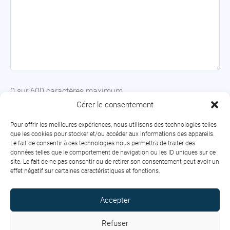
0 sur 600 caractères maximum
Gérer le consentement
Pour offrir les meilleures expériences, nous utilisons des technologies telles
que les cookies pour stocker et/ou accéder aux informations des appareils.
Le fait de consentir à ces technologies nous permettra de traiter des
données telles que le comportement de navigation ou les ID uniques sur ce
site. Le fait de ne pas consentir ou de retirer son consentement peut avoir un
Remonter
effet négatif sur certaines caractéristiques et fonctions.
en
haut
Copyright © 2026 Formavenir - Performances. Tous droits
Accepter
réservés.
Conditions générales de vente
Refuser