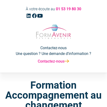
Aller
Aller
À votre écoute au
01 53 19 80 30
au
au
Linkedin
Facebook
Youtube
menu
contenu
(ouvrir
(ouvrir
(ouvrir
principal
vers
vers
vers
Formavenir
un
un
un
-
nouvel
nouvel
nouvel
Performances
onglet)
onglet)
onglet)
Contactez-nous
Une question ? Une demande d’information ?
Contactez-nous
Formation
Accompagnement au
changement